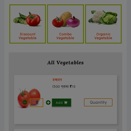
Sign
Up
&
Login
Discount
Combo
Organic
Vegetable
Vegetable
Vegetable
All Vegetables
टमाटर
(500 ग्राम)
13
Add