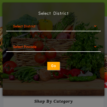
Tarkaarimart
हर
Select District
थाली
में
बिहारी
तरकारी
Shop
By
Category
Go
About
Us
Contact
Shop By Category
Us